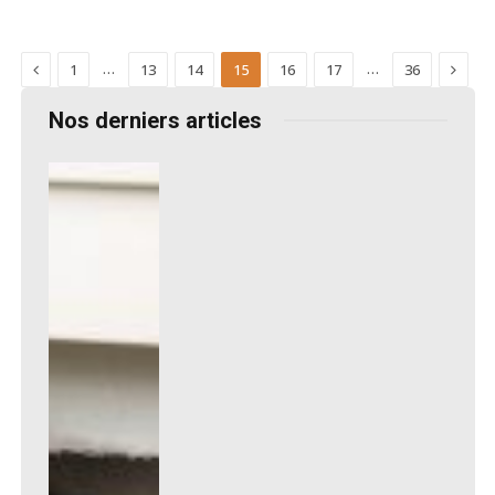
Previous
Next
…
…
1
13
14
15
16
17
36
Nos derniers articles