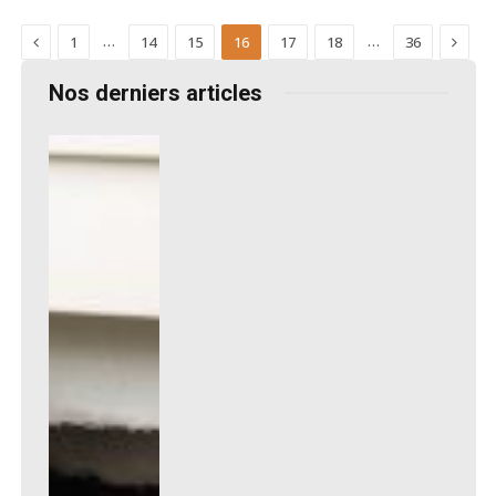
Previous
Next
…
…
1
14
15
16
17
18
36
Nos derniers articles