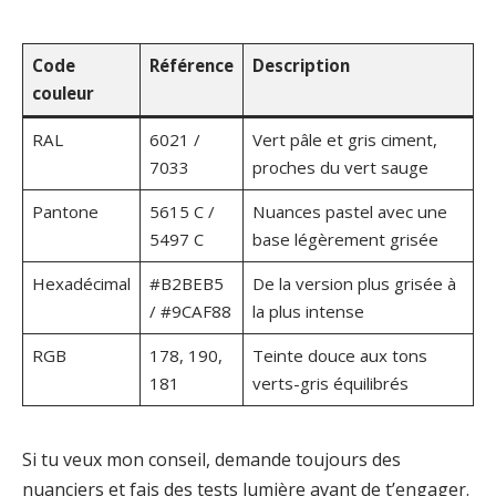
Code
Référence
Description
couleur
RAL
6021 /
Vert pâle et gris ciment,
7033
proches du vert sauge
Pantone
5615 C /
Nuances pastel avec une
5497 C
base légèrement grisée
Hexadécimal
#B2BEB5
De la version plus grisée à
/ #9CAF88
la plus intense
RGB
178, 190,
Teinte douce aux tons
181
verts-gris équilibrés
Si tu veux mon conseil, demande toujours des
nuanciers et fais des tests lumière avant de t’engager.