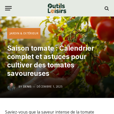
JARDIN & EXTÉRIEUR
Saison tomate : Calendrier
complet et astuces pour
cultiver des tomates
savoureuses
BY
DENIS
DÉCEMBRE 1, 2025
Saviez-vous que la saveur intense de la tomate