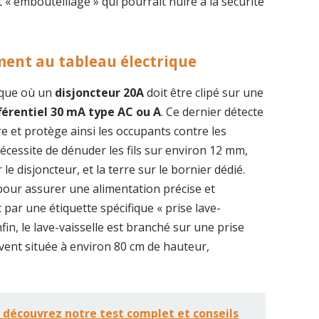
t « embouteillage » qui pourrait nuire à la sécurité
ment au tableau électrique
rique où un
disjoncteur 20A
doit être clipé sur une
férentiel 30 mA type AC ou A
. Ce dernier détecte
re et protège ainsi les occupants contre les
écessite de dénuder les fils sur environ 12 mm,
le disjoncteur, et la terre sur le bornier dédié.
pour assurer une alimentation précise et
nt par une étiquette spécifique « prise lave-
nfin, le lave-vaisselle est branché sur une prise
vent située à environ 80 cm de hauteur,
: découvrez notre test complet et conseils