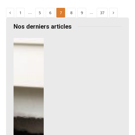
Previous
Next
…
…
1
5
6
7
8
9
37
Nos derniers articles