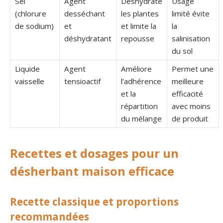
Sel
Agent
Déshydrate
Usage
(chlorure
desséchant
les plantes
limité évite
de sodium)
et
et limite la
la
déshydratant
repousse
salinisation
du sol
Liquide
Agent
Améliore
Permet une
vaisselle
tensioactif
l’adhérence
meilleure
et la
efficacité
répartition
avec moins
du mélange
de produit
Recettes et dosages pour un
désherbant maison efficace
Recette classique et proportions
recommandées