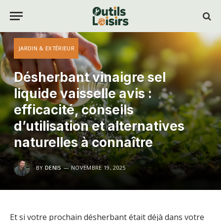
JARDIN & EXTÉRIEUR
Désherbant vinaigre sel
liquide vaisselle avis :
efficacité, conseils
d’utilisation et alternatives
naturelles à connaître
BY
DENIS
NOVEMBRE 19, 2025
Et si votre prochain désherbant était déjà dans votre