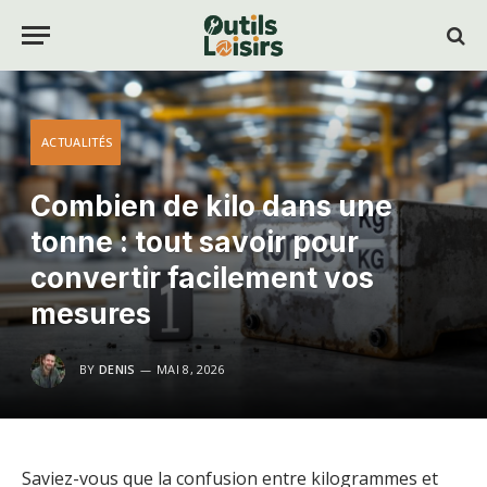
ACTUALITÉS
Combien de kilo dans une
tonne : tout savoir pour
convertir facilement vos
mesures
BY
DENIS
MAI 8, 2026
Saviez-vous que la confusion entre kilogrammes et