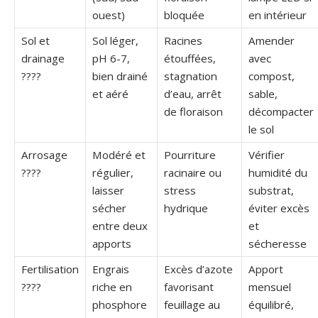
ouest)
bloquée
en intérieur
Sol et
Sol léger,
Racines
Amender
drainage
pH 6-7,
étouffées,
avec
????
bien drainé
stagnation
compost,
et aéré
d’eau, arrêt
sable,
de floraison
décompacter
le sol
Arrosage
Modéré et
Pourriture
Vérifier
????
régulier,
racinaire ou
humidité du
laisser
stress
substrat,
sécher
hydrique
éviter excès
entre deux
et
apports
sécheresse
Fertilisation
Engrais
Excès d’azote
Apport
????
riche en
favorisant
mensuel
phosphore
feuillage au
équilibré,