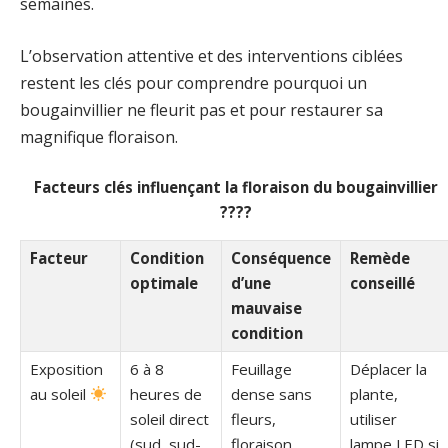
semaines.
L’observation attentive et des interventions ciblées
restent les clés pour comprendre pourquoi un
bougainvillier ne fleurit pas et pour restaurer sa
magnifique floraison.
Facteurs clés influençant la floraison du bougainvillier
????
Facteur
Condition
Conséquence
Remède
optimale
d’une
conseillé
mauvaise
condition
Exposition
6 à 8
Feuillage
Déplacer la
au soleil
heures de
dense sans
plante,
soleil direct
fleurs,
utiliser
(sud, sud-
floraison
lampe LED si