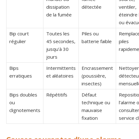
dissipation
détectée
ventiler,
de la fumée
éteindre 
ou évacu
Bip court
Toutes les
Piles ou
Remplace
régulier
45 secondes,
batterie faible
piles
jusqu’à 30
rapideme
jours
Bips
Intermittents
Encrassement
Nettoyer
erratiques
et aléatoires
(poussière,
détecteu
insectes)
mensuel
Bips doubles
Répétitifs
Défaut
Repositi
ou
technique ou
l’alarme 
clignotements
mauvaise
consulter
fixation
service cl